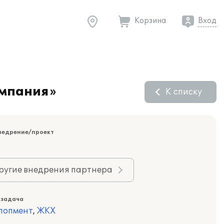
Корзина
Вход
омпания»
К списку
недрение/проект
ругие внедрения партнера
 задача
лопмент
,
ЖКХ