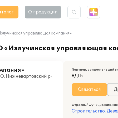
аталог
О продукции
Излучинская управляющая компания»
ОО «Излучинская управляющая к
омпания»
Партнер, осуществивший в
ВДГБ
О, Нижневартовский р-
Связаться
Д
Отрасль / Функциональная
Строительство
,
Деве