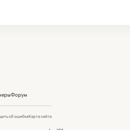
неры
Форум
ить об ошибке
Карта сайта