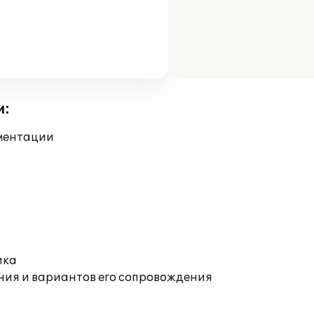
и:
ументации
ика
ния и вариантов его сопровождения