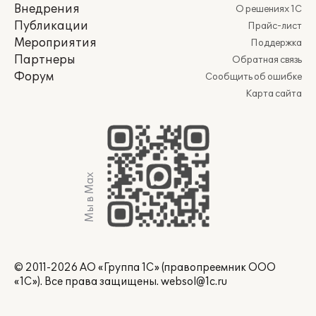
Внедрения
О решениях 1С
Публикации
Прайс-лист
Мероприятия
Поддержка
Партнеры
Обратная связь
Форум
Сообщить об ошибке
Карта сайта
Мы в Max
© 2011-2026 АО «Группа 1С» (правопреемник ООО
«1С»). Все права защищены.
websol@1c.ru