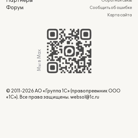
Партнеры
Обратная связь
Форум
Сообщить об ошибке
Карта сайта
Мы в Max
© 2011-2026 АО «Группа 1С» (правопреемник ООО
«1С»). Все права защищены.
websol@1c.ru