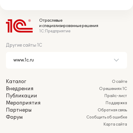
Отраслевые
и специализированные решения
1С:Предприятие
Другие сайты 1С
Каталог
О сайте
Внедрения
О решениях 1С
Публикации
Прайс-лист
Мероприятия
Поддержка
Партнеры
Обратная связь
Форум
Сообщить об ошибке
Карта сайта