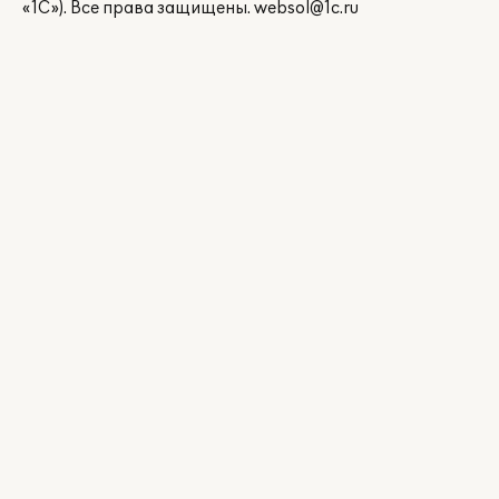
«1С»). Все права защищены.
websol@1c.ru