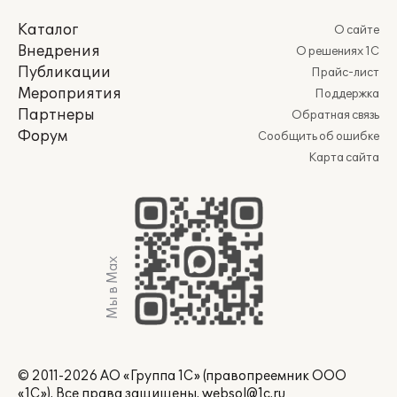
Каталог
О сайте
Внедрения
О решениях 1С
Публикации
Прайс-лист
Мероприятия
Поддержка
Партнеры
Обратная связь
Форум
Сообщить об ошибке
Карта сайта
Мы в Max
© 2011-2026 АО «Группа 1С» (правопреемник ООО
«1С»). Все права защищены.
websol@1c.ru