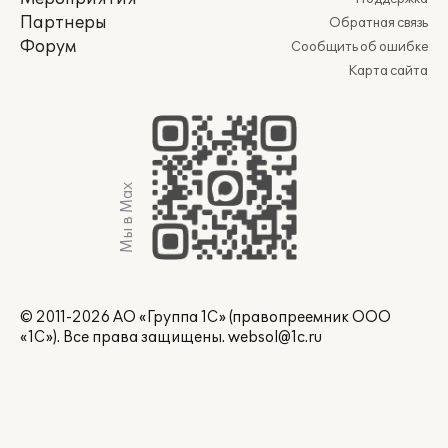
Партнеры
Обратная связь
Форум
Сообщить об ошибке
Карта сайта
Мы в Max
© 2011-2026 АО «Группа 1С» (правопреемник ООО
«1С»). Все права защищены.
websol@1c.ru