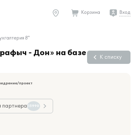
Корзина
Вход
ухгалтерия 8"
рафыч - Дон» на базе
К списку
недрение/проект
я партнера
15990