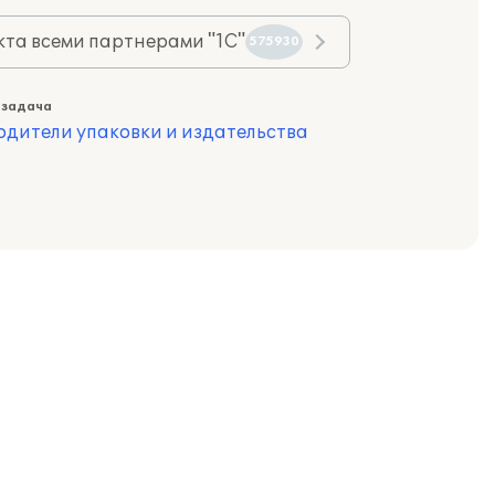
та всеми партнерами "1С"
575930
 задача
одители упаковки и издательства