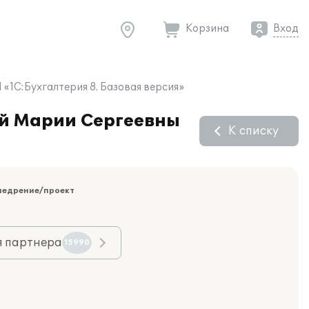
Корзина
Вход
«1С:Бухгалтерия 8. Базовая версия»
ой Марии Сергеевны
К списку
недрение/проект
я партнера
15990