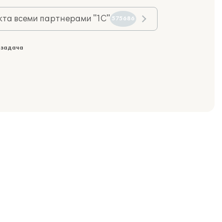
та всеми партнерами "1С"
575686
 задача