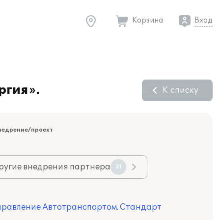
Корзина
Вход
ргия».
К списку
недрение/проект
ругие внедрения партнера
21
Управление Автотранспортом. Стандарт