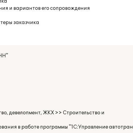
ика
ния и вариантов его сопровождения
ютеры заказчика
НН"
во, девелопмент, ЖКХ >> Строительство и
ования в работе программы "1С:Управление автотра