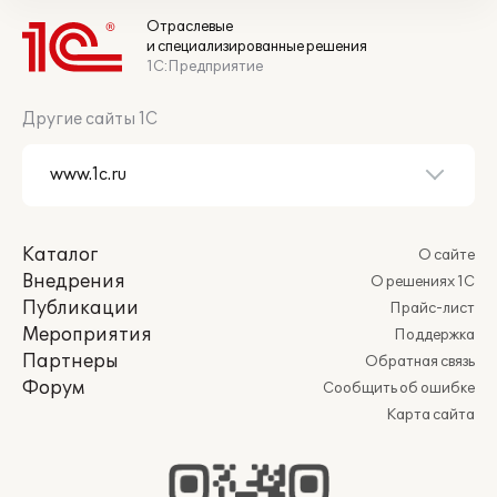
Отраслевые
и специализированные решения
1С:Предприятие
Другие сайты 1С
Каталог
О сайте
Внедрения
О решениях 1С
Публикации
Прайс-лист
Мероприятия
Поддержка
Партнеры
Обратная связь
Форум
Сообщить об ошибке
Карта сайта