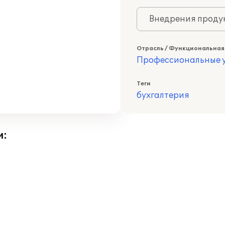
Внедрения продук
Отрасль / Функциональная
Профессиональные у
Теги
бухгалтерия
и: