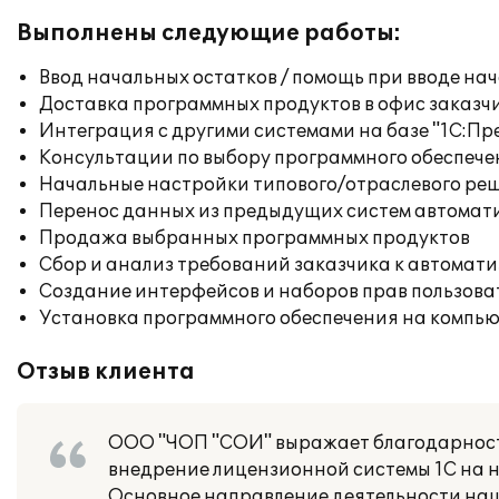
Выполнены следующие работы:
Ввод начальных остатков / помощь при вводе на
Доставка программных продуктов в офис заказч
Интеграция с другими системами на базе "1С:П
Консультации по выбору программного обеспече
Начальные настройки типового/отраслевого реш
Перенос данных из предыдущих систем автомат
Продажа выбранных программных продуктов
Сбор и анализ требований заказчика к автомат
Создание интерфейсов и наборов прав пользова
Установка программного обеспечения на компь
Отзыв клиента
ООО "ЧОП "СОИ" выражает благодарност
внедрение лицензионной системы 1С на 
Основное направление деятельности на