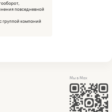
тооборот,
олнения повседневной
с группой компаний
Мы в Max