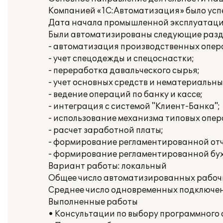
Компанией «1С:Автоматизация» было усп
Дата начала промышленной эксплуатации:
Были автоматизированы следующие раздел
- автоматизация производственных опера
- учет спецодежды и спецоснастки;
- переработка давальческого сырья;
- учет основных средств и нематериальны
- ведение операций по банку и кассе;
- интеграция с системой "Клиент-Банка";
- использование механизма типовых опер
- расчет заработной платы;
- формирование регламентированной отч
- формирование регламентированной бух
Вариант работы: локальный
Общее число автоматизированных рабочи
Среднее число одновременных подключени
Выполненные работы
• Консультации по выбору программного 