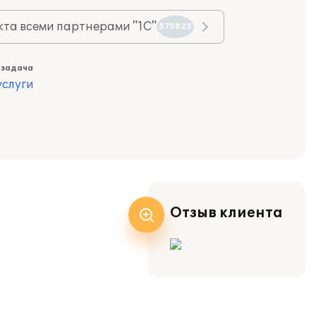
та всеми партнерами "1С"
575825
 задача
слуги
Отзыв клиента