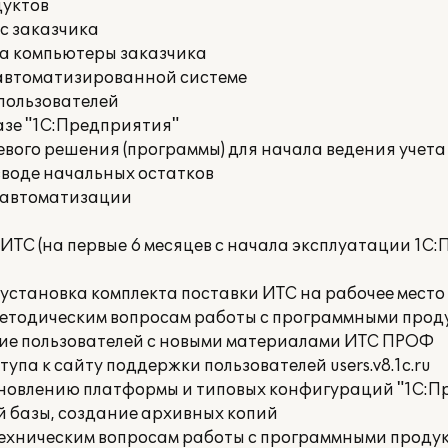
дуктов
с заказчика
на компьютеры заказчика
 автоматизированной системе
пользователей
азе "1С:Предприятия"
вого решения (программы) для начала ведения учета
вводе начальных остатков
 автоматизации
ИТС (на первые 6 месяцев с начала эксплуатации 1С
 установка комплекта поставки ИТС на рабочее место
методическим вопросам работы с программными прод
ие пользователей с новыми материалами ИТС ПРОФ
упа к сайту поддержки пользователей users.v8.1c.ru
бновлению платформы и типовых конфигураций "1С:П
 базы, создание архивных копий
техническим вопросам работы с программными продук