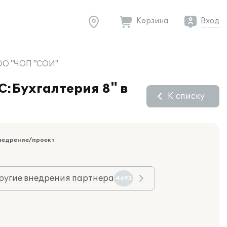
Корзина
Вход
 ООО "ЧОП "СОИ"
С:Бухгалтерия 8" в
К списку
недрение/проект
ругие внедрения партнера
4693