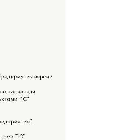
:Предприятия версии
 пользователя
уктами "1С"
редприятие",
тами "1С"