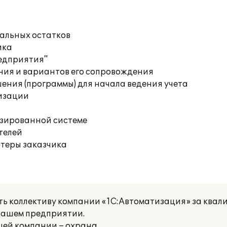
чальных остатков
ика
редприятия"
ния и вариантов его сопровождения
ения (программы) для начала ведения учета
изации
изированной системе
телей
ютеры заказчика
ь коллективу компании «1С:Автоматизация» за ква
нашем предприятии.
шей компании – охрана