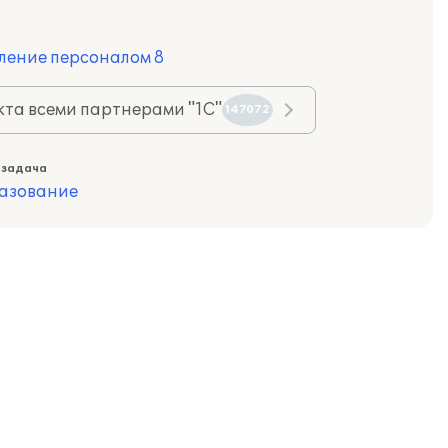
ление персоналом 8
та всеми партнерами "1С"
147072
 задача
азование