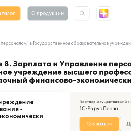
аталог
О продукции
 персоналом" в Государственное образовательное учрежде
 8. Зарплата и Управление перс
ное учреждение высшего профес
заочный финансово-экономически
учреждение
Партнер, осуществивший в
вания -
1С-Рарус Пенза
экономически
Связаться
Д