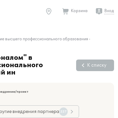
Корзина
Вход
ние высшего профессионального образования -
оналом" в
сионального
К списку
й ин
недрение/проект
ругие внедрения партнера
227