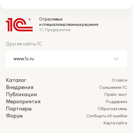
Отраслевые
и специализированные решения
1С:Предприятие
Другие сайты 1С
Каталог
О сайте
Внедрения
О решениях 1С
Публикации
Прайс-лист
Мероприятия
Поддержка
Партнеры
Обратная связь
Форум
Сообщить об ошибке
Карта сайта