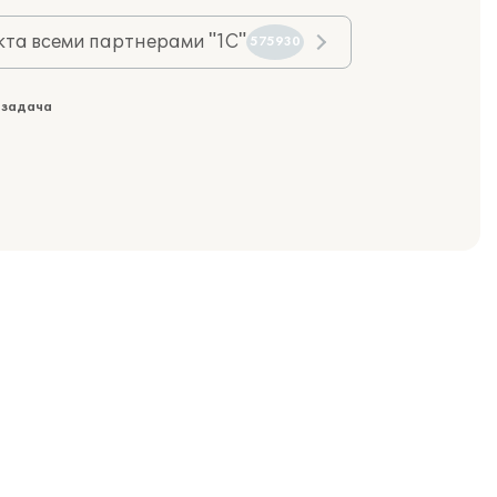
та всеми партнерами "1С"
575930
 задача