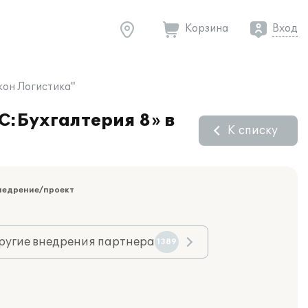
Корзина
Вход
кон Логистика"
С:Бухгалтерия 8» в
К списку
недрение/проект
ругие внедрения партнера
1389