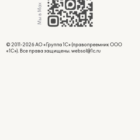
Мы в Max
© 2011-2026 АО «Группа 1С» (правопреемник ООО
«1С»). Все права защищены.
websol@1c.ru