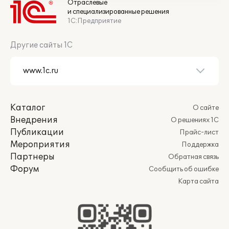
Отраслевые
и специализированные решения
1С:Предприятие
Другие сайты 1С
Каталог
О сайте
Внедрения
О решениях 1С
Публикации
Прайс-лист
Мероприятия
Поддержка
Партнеры
Обратная связь
Форум
Сообщить об ошибке
Карта сайта