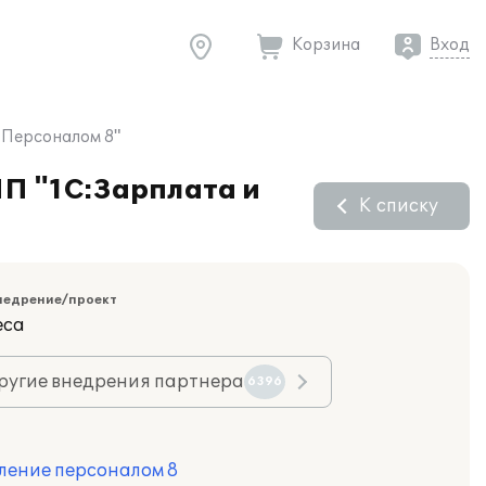
Корзина
Вход
 Персоналом 8"
П "1С:Зарплата и
К списку
недрение/проект
еса
ругие внедрения партнера
6396
ление персоналом 8