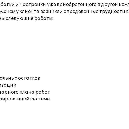
ботки и настройки уже приобретенного в другой ком
менем у клиента возникли определенные трудности в
ны следующие работы:
чальных остатков
изации
дарного плана работ
изированной системе