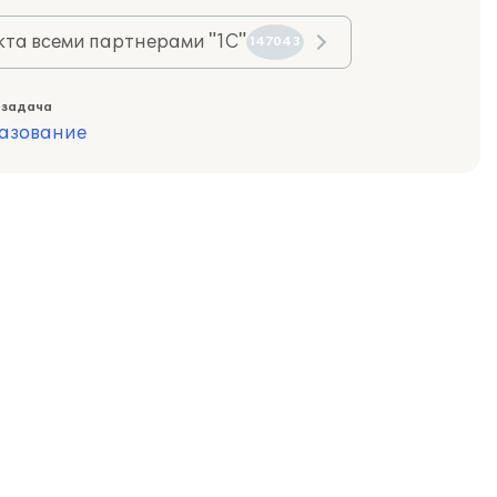
та всеми партнерами "1С"
147043
 задача
азование