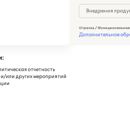
Внедрения продук
Отрасль / Функциональная
Дополнительное обр
и:
литическая отчетность
 и/или других мероприятий
ации