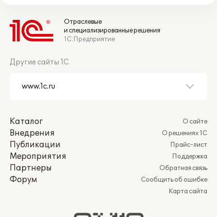
Отраслевые
и специализированные решения
1С:Предприятие
Другие сайты 1С
Каталог
О сайте
Внедрения
О решениях 1С
Публикации
Прайс-лист
Мероприятия
Поддержка
Партнеры
Обратная связь
Форум
Сообщить об ошибке
Карта сайта