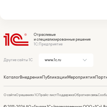
Отраслевые
и специализированные решения
1С:Предприятие
Другие сайты 1С
Каталог
Внедрения
Публикации
Мероприятия
Парт
О сайте
О решениях 1С
Прайс-лист
Поддержка
Обратная связь
Сообщ
© 2011-2026 АО «Группа 1С» (правопреемник ООО «1С»). 