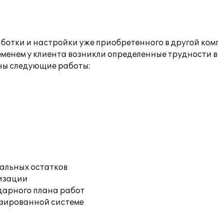
ботки и настройки уже приобретенного в другой ком
менем у клиента возникли определенные трудности в
ны следующие работы:
чальных остатков
изации
дарного плана работ
изированной системе