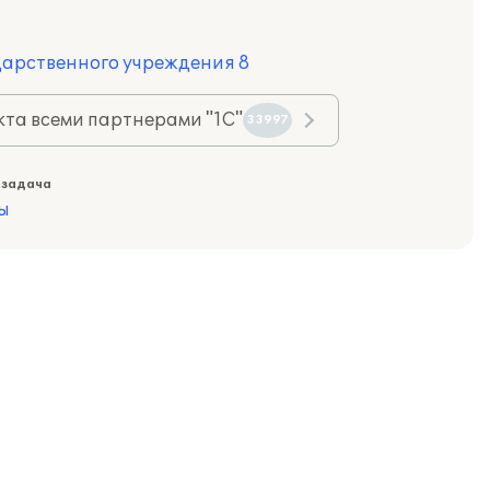
дарственного учреждения 8
та всеми партнерами "1С"
33997
 задача
ы