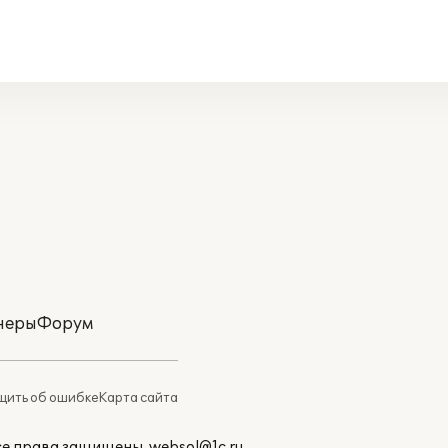
неры
Форум
ить об ошибке
Карта сайта
Все права защищены.
websol@1c.ru