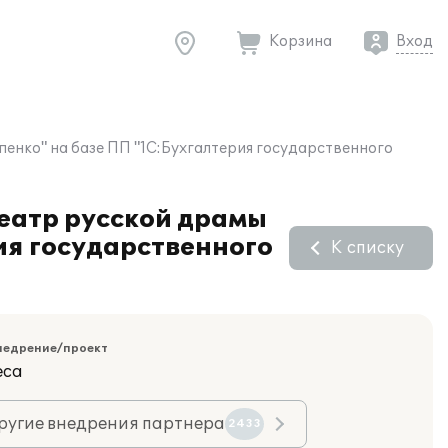
Корзина
Вход
нко" на базе ПП "1С:Бухгалтерия государственного
еатр русской драмы
ия государственного
К списку
недрение/проект
еса
ругие внедрения партнера
2433