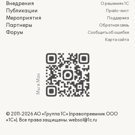
Внедрения
О решениях 1С
Публикации
Прайс-лист
Мероприятия
Поддержка
Партнеры
Обратная связь
Форум
Сообщить об ошибке
Карта сайта
Мы в Max
© 2011-2026 АО «Группа 1С» (правопреемник ООО
«1С»). Все права защищены.
websol@1c.ru