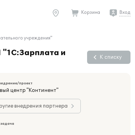
Корзина
Вход
ательного учреждения"
 "1С:Зарплата и
К списку
недрение/проект
вый центр "Континент"
ругие внедрения партнера
 задача