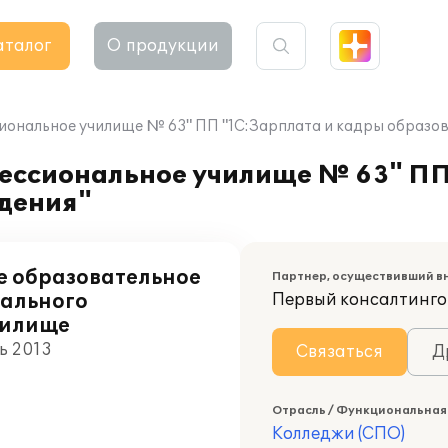
аталог
О продукции
ональное училище № 63" ПП "1С:Зарплата и кадры образов
ессиональное училище № 63" ПП
дения"
е образовательное
Партнер, осуществивший в
нального
Первый консалтинго
чилище
ь 2013
Связаться
Д
Отрасль / Функциональная
Колледжи (СПО)