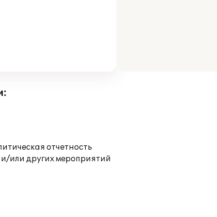
и:
литическая отчетность
 и/или других мероприятий