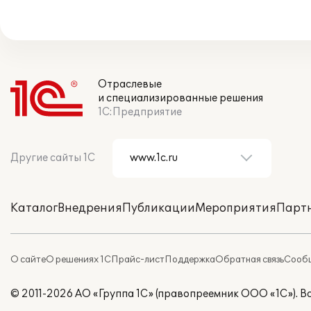
Отраслевые
и специализированные решения
1С:Предприятие
Другие сайты 1С
Каталог
Внедрения
Публикации
Мероприятия
Парт
О сайте
О решениях 1С
Прайс-лист
Поддержка
Обратная связь
Сообщ
© 2011-2026 АО «Группа 1С» (правопреемник ООО «1С»). 