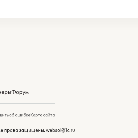
неры
Форум
ить об ошибке
Карта сайта
Все права защищены.
websol@1c.ru