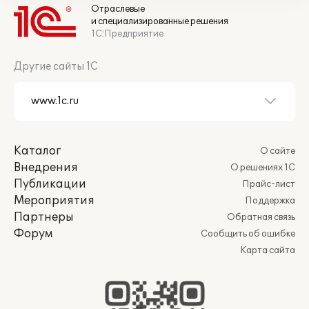
Отраслевые
и специализированные решения
1С:Предприятие
Другие сайты 1С
Каталог
О сайте
Внедрения
О решениях 1С
Публикации
Прайс-лист
Мероприятия
Поддержка
Партнеры
Обратная связь
Форум
Сообщить об ошибке
Карта сайта