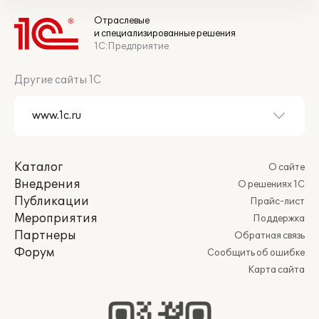
Отраслевые
и специализированные решения
1С:Предприятие
Другие сайты 1С
Каталог
О сайте
Внедрения
О решениях 1С
Публикации
Прайс-лист
Мероприятия
Поддержка
Партнеры
Обратная связь
Форум
Сообщить об ошибке
Карта сайта