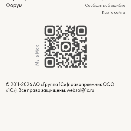
Форум
Сообщить об ошибке
Карта сайта
Мы в Max
© 2011-2026 АО «Группа 1С» (правопреемник ООО
«1С»). Все права защищены.
websol@1c.ru