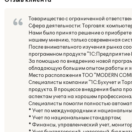
Отзыв клиента
Товарищество с ограниченной ответст
Сфера деятельности: Торговля: компьюте
Нами было принято решение о приобретен
нашему мнению, только современная сист
После внимательного изучения рынка со
программном продукте "1С:Предприятие 8
За помощью по внедрению новой программы
обладающую большим опытом работы и х
Место расположения ТОО "MODERN COMPUTE
Специалисты компании "1С:Бухучет и Тор
продукта. В процессе внедрения была пр
аспектам учета на хорошем профессиона
Специалисты помогли полностью автомати
* Учет по международным и национальны
* Учет по национальным стандартам;
* Финансы, управленческий учет, монито