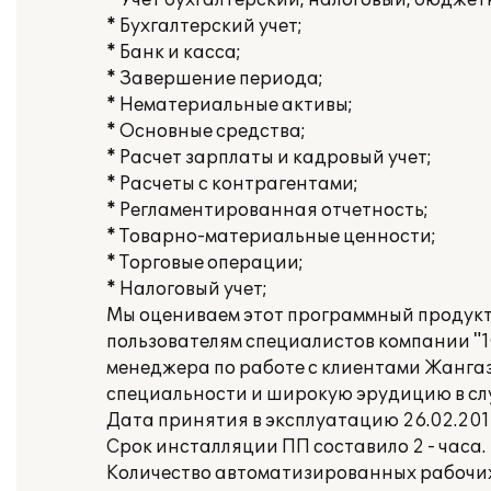
* Учет бухгалтерский, налоговый, бюдже
* Бухгалтерский учет;
* Банк и касса;
* Завершение периода;
* Нематериальные активы;
* Основные средства;
* Расчет зарплаты и кадровый учет;
* Расчеты с контрагентами;
* Регламентированная отчетность;
* Товарно-материальные ценности;
* Торговые операции;
* Налоговый учет;
Мы оцениваем этот программный продукт в
пользователям специалистов компании "1С
менеджера по работе с клиентами Жангаз
специальности и широкую эрудицию в сл
Дата принятия в эксплуатацию 26.02.2013
Срок инсталляции ПП составило 2 - часа.
Количество автоматизированных рабочих м