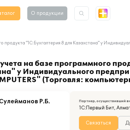
аталог
О продукции
го продукта "1С:Бухгалтерия 8 для Казахстана" у Индивиду
учета на базе программного про
тана" у Индивидуального предпр
MPUTERS" (Торговля: компьютер
улейманов Р.Б.
Партнер, осуществивший в
1С:Первый Бит, Алма
Связаться
Д