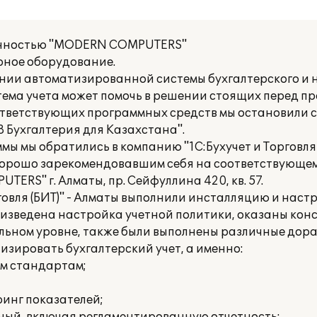
венностью "MODERN COMPUTERS"
рное оборудование.
ии автоматизированной системы бухгалтерского и на
ема учета может помочь в решении стоящих перед пр
ответствующих программных средств мы остановили с
 Бухгалтерия для Казахстана".
 мы обратились в компанию "1С:Бухучет и Торговля (
орошо зарекомендовавшим себя на соответствующем
RS" г. Алматы, пр. Сейфуллина 420, кв. 57.
говля (БИТ)" - Алматы выполнили инсталляцию и наст
оизведена настройка учетной политики, оказаны кон
льном уровне, также были выполнены различные дор
зировать бухгалтерский учет, а именно:
м стандартам;
ринг показателей;