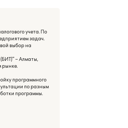
логового учета. По
едприятием задач.
вой выбор на
БИТ)" – Алматы,
 рынке.
ройку программного
сультации по разным
аботки программы.