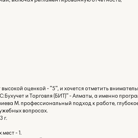
тный, включая регламентированную отчетность;
ысокой оценкой - "5", и хочется отметить внимател
:Бухучет и Торговля (БИТ)" - Алматы, а именно прогр
иева М. профессиональный подход к работе, глубокое
ужебных вопросах.
 г.
ест - 1.