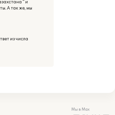
захстана " и
ы. А так же, мы
твет из числа
Мы в Max