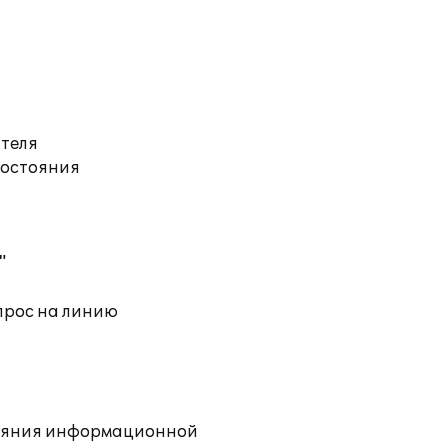
ателя
состояния
"
прос на линию
тояния информационной