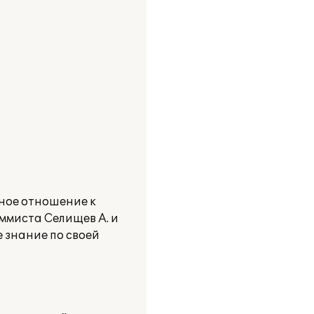
ьное отношение к
аммиста Селищев А. и
 знание по своей