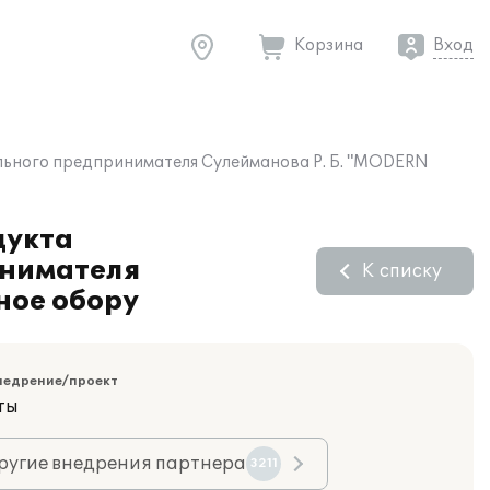
Корзина
Вход
ального предпринимателя Сулейманова Р. Б. "MODERN
дукта
инимателя
К списку
ное обору
недрение/проект
ты
ругие внедрения партнера
3211