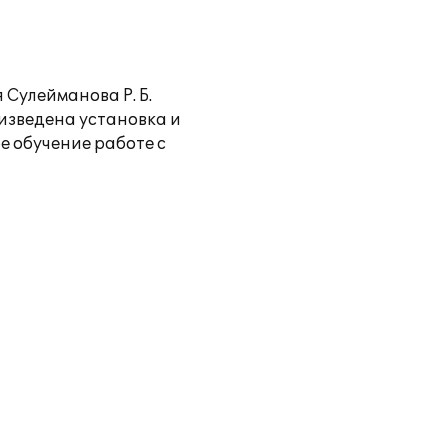
Сулейманова Р. Б.
изведена установка и
е обучение работе с