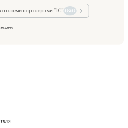
та всеми партнерами "1С"
89283
 задача
ателя