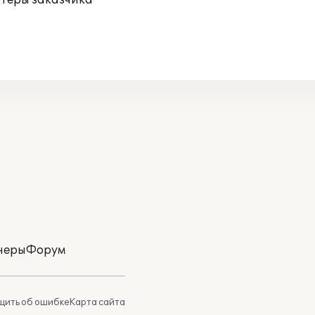
ютеры заказчика
неры
Форум
ить об ошибке
Карта сайта