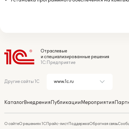
Установка программного обеспечения на компь
Отраслевые
и специализированные решения
1С:Предприятие
Другие сайты 1С
Каталог
Внедрения
Публикации
Мероприятия
Парт
О сайте
О решениях 1С
Прайс-лист
Поддержка
Обратная связь
Сообщ