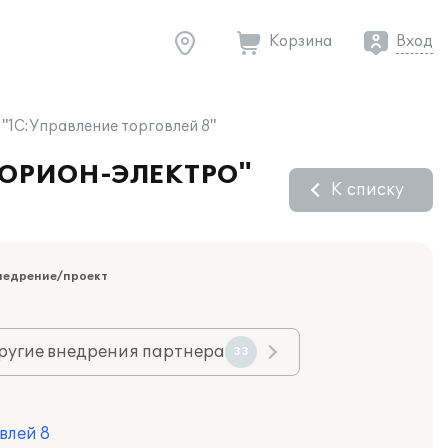
Корзина
Вход
"1С:Управление торговлей 8"
О "ОРИОН-ЭЛЕКТРО"
К списку
недрение/проект
ругие внедрения партнера
33
влей 8