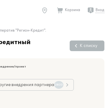
Корзина
Вход
ператив "Регион-Кредит".
Кредитный
К списку
недрение/проект
ругие внедрения партнера
2833