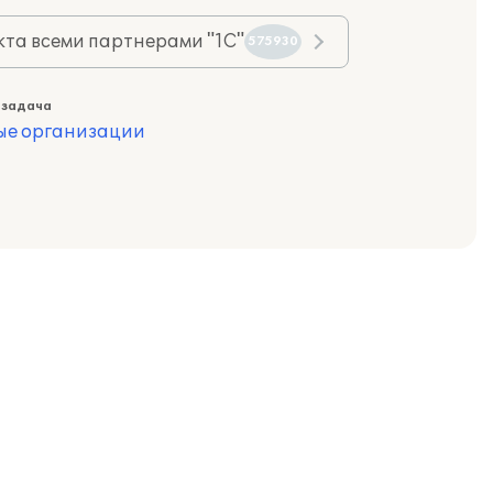
та всеми партнерами "1С"
575930
 задача
ые организации