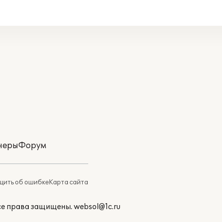
неры
Форум
ить об ошибке
Карта сайта
Все права защищены.
websol@1c.ru