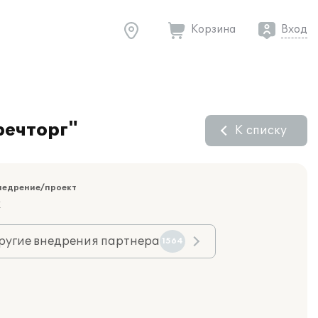
Корзина
Вход
речторг"
К списку
недрение/проект
к
ругие внедрения партнера
1564