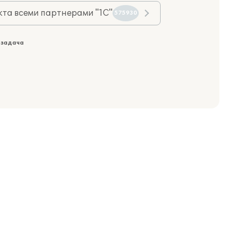
та всеми партнерами "1С"
575930
 задача