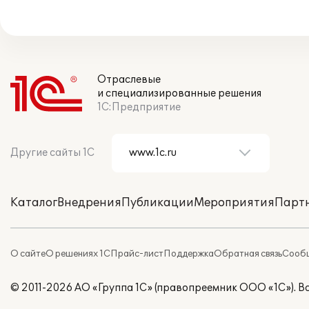
Отраслевые
и специализированные решения
1С:Предприятие
Другие сайты 1С
Каталог
Внедрения
Публикации
Мероприятия
Парт
О сайте
О решениях 1С
Прайс-лист
Поддержка
Обратная связь
Сообщ
© 2011-2026 АО «Группа 1С» (правопреемник ООО «1С»). 