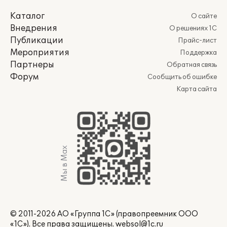
Каталог
О сайте
Внедрения
О решениях 1С
Публикации
Прайс-лист
Мероприятия
Поддержка
Партнеры
Обратная связь
Форум
Сообщить об ошибке
Карта сайта
Мы в Max
© 2011-2026 АО «Группа 1С» (правопреемник ООО
«1С»). Все права защищены.
websol@1c.ru