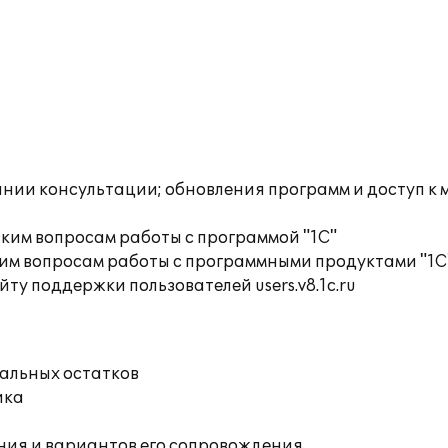
инии консультации; обновления программ и доступ к
ким вопросам работы с программой "1С"
им вопросам работы с программными продуктами "1С
ту поддержки пользователей users.v8.1c.ru
чальных остатков
ика
ния и вариантов его сопровождения