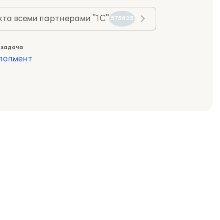
та всеми партнерами "1С"
575825
 задача
лопмент