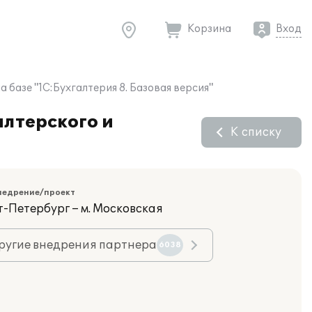
Корзина
Вход
 базе "1С:Бухгалтерия 8. Базовая версия"
лтерского и
К списку
недрение/проект
т-Петербург – м. Московская
ругие внедрения партнера
6038