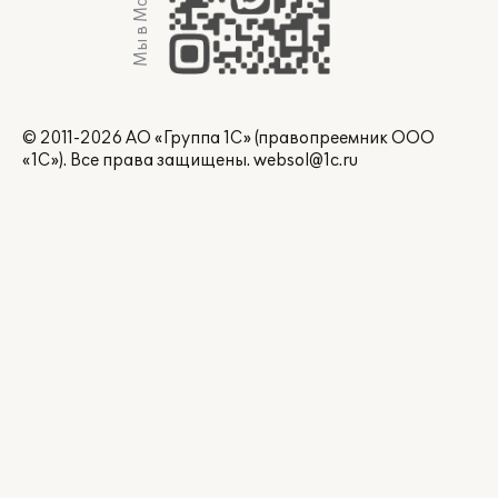
Мы в Max
© 2011-2026 АО «Группа 1С» (правопреемник ООО
«1С»). Все права защищены.
websol@1c.ru