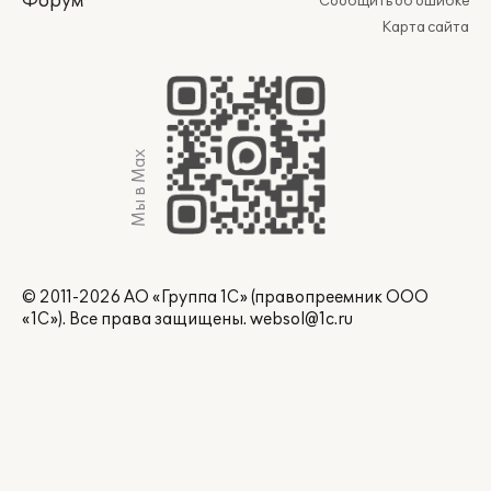
Форум
Сообщить об ошибке
Карта сайта
Мы в Max
© 2011-2026 АО «Группа 1С» (правопреемник ООО
«1С»). Все права защищены.
websol@1c.ru