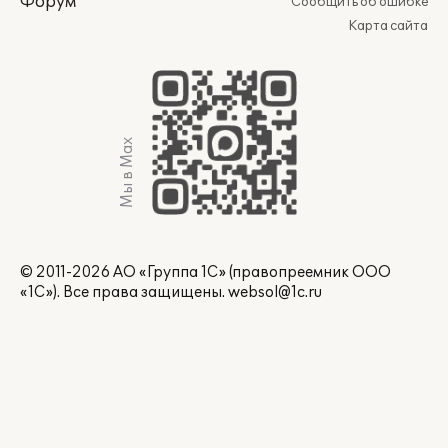
Форум
Сообщить об ошибке
Карта сайта
Мы в Max
© 2011-2026 АО «Группа 1С» (правопреемник ООО
«1С»). Все права защищены.
websol@1c.ru