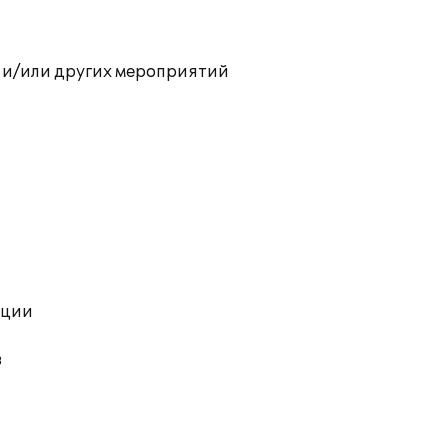
 и/или других мероприятий
ации
в