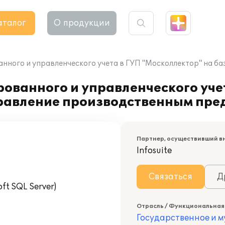
аталог
О продукции
нного и управленческого учета в ГУП "Москоллектор" на б
ованного и управленческого уче
правление производственным пре
Партнер, осуществивший в
Infosuite
Связаться
Д
t SQL Server)
Отрасль / Функциональная
Государственное и 