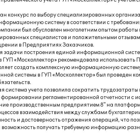
 управленческого учета ГУП «Москоллектор» с учетом
ан конкурс по выбору специализированных организ
формационную систему в соответствии с требовани
омпании был обусловлен многолетним опытом работы 
ированных специалистов и положительными отзывами
дрении в Предприятиях Заказчиков.
ия задачи построения единой информационной систе
ета ГУП «Москоллектор» рекомендовала использовать 
оляет создать комплексную информационную систему 
ой системы в ГУП «Москоллектор» был проведен комп
язательств.
я система учета позволила сократить трудозатраты
и формировании регламентированной отчетности с 
ние производственным предприятием 8" на платформе
цессов взаимодействия между службами бухгалтерии
ость и достоверность отражения операций, что поз
 возможность получать требуемую информацию разн