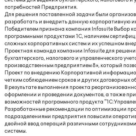
системы для ведения бухгалтерского, налогового и
потребностей Предприятия.
Для решения поставленной задачи были организов
разработать и внедрить данную корпоративную ин
Победителем признана компания Infosuite Выбор к
программными продуктами 1C, наличием сертифиц
сложных корпоративных систем и их успешном вне
Проектная команда компании Infosuite для решен
бухгалтерского, налогового и управленческого уч
производственным предприятием 8», который позв
Проект по внедрению Корпоративной информационн
четким соблюдением сроков и других договорных об
В результате выполнения проекта реорганизованна
оформлении и проведении документов, а также пр
возможностей программного продукта "1С:Управле
Разработанные рекомендации по оптимизации про
подразделениями предприятия повысили оперативн
двойной ввод операций различными сотрудниками
системы.