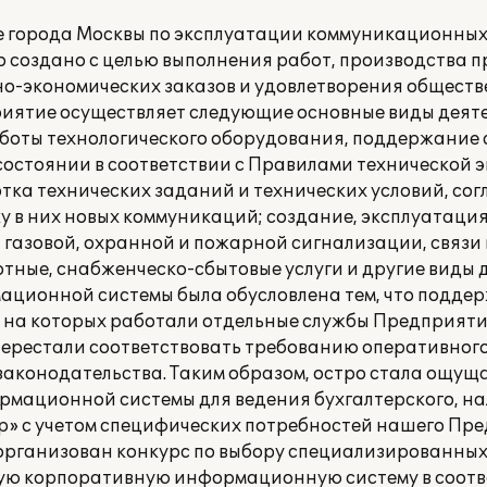
 города Москвы по эксплуатации коммуникационных
ло создано с целью выполнения работ, производства 
но-экономических заказов и удовлетворения обществ
иятие осуществляет следующие основные виды деяте
боты технологического оборудования, поддержание
состоянии в соответствии с Правилами технической 
ка технических заданий и технических условий, сог
у в них новых коммуникаций; создание, эксплуатация
й газовой, охранной и пожарной сигнализации, связи
тные, снабженческо-сбытовые услуги и другие виды 
ационной системы была обусловлена тем, что поддер
 на которых работали отдельные службы Предприятия
перестали соответствовать требованию оперативног
законодательства. Таким образом, остро стала ощущ
мационной системы для ведения бухгалтерского, на
р» с учетом специфических потребностей нашего Пр
организован конкурс по выбору специализированных
ую корпоративную информационную систему в соотв