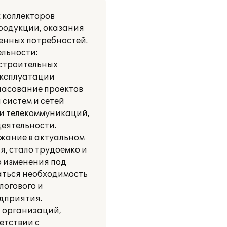
 коллекторов
продукции, оказания
енных потребностей.
льности:
 строительных
эксплуатации
ласование проектов
 систем и сетей
 и телекоммуникаций,
деятельности.
жание в актуальном
, стало трудоемко и
о изменения под
аться необходимость
логового и
едприятия.
 организаций,
етствии с