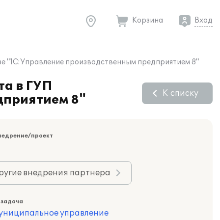
Корзина
Вход
азе "1С:Управление производственным предприятием 8"
та в ГУП
К списку
дприятием 8"
недрение/проект
ругие внедрения партнера
 задача
муниципальное управление