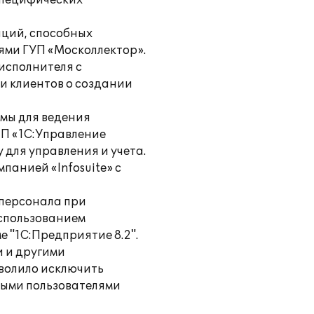
 специфических
аций, способных
ями ГУП «Москоллектор».
исполнителя с
 клиентов о создании
мы для ведения
ПП «1С:Управление
для управления и учета.
анией «Infosuite» с
 персонала при
использованием
 "1С:Предприятие 8.2".
 и другими
волило исключить
ыми пользователями