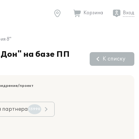
Корзина
Вход
ия 8"
-Дон" на базе ПП
К списку
недрение/проект
я партнера
15990