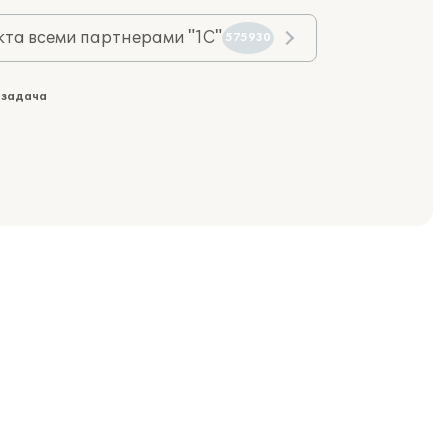
та всеми партнерами "1С"
575930
 задача