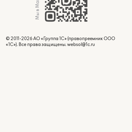
Мы в Max
© 2011-2026 АО «Группа 1С» (правопреемник ООО
«1С»). Все права защищены.
websol@1c.ru