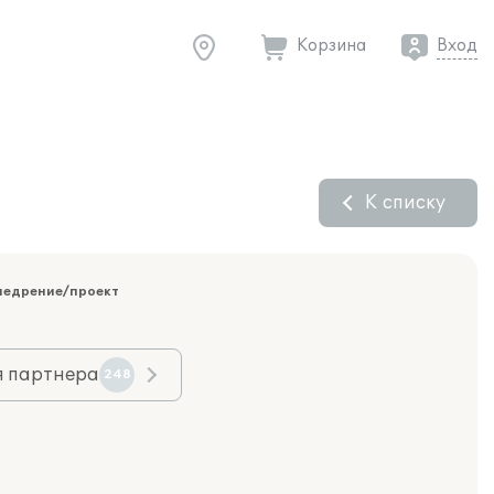
Корзина
Вход
К списку
недрение/проект
я партнера
248