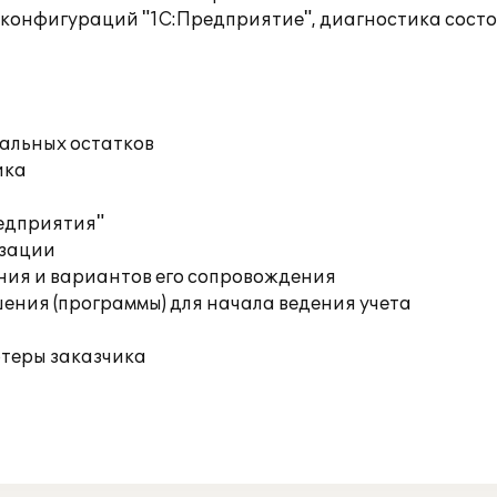
 конфигураций "1С:Предприятие", диагностика сост
чальных остатков
ика
редприятия"
изации
ния и вариантов его сопровождения
ения (программы) для начала ведения учета
ютеры заказчика