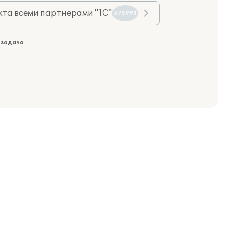
та всеми партнерами "1С"
575993
 задача