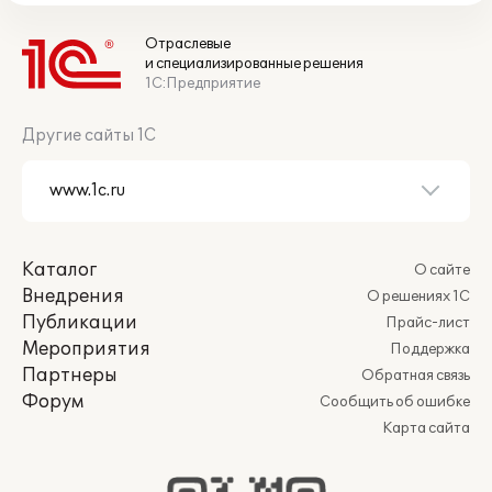
Отраслевые
и специализированные решения
1С:Предприятие
Другие сайты 1С
Каталог
О сайте
Внедрения
О решениях 1С
Публикации
Прайс-лист
Мероприятия
Поддержка
Партнеры
Обратная связь
Форум
Сообщить об ошибке
Карта сайта