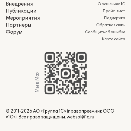
Внедрения
О решениях 1С
Публикации
Прайс-лист
Мероприятия
Поддержка
Партнеры
Обратная связь
Форум
Сообщить об ошибке
Карта сайта
Мы в Max
© 2011-2026 АО «Группа 1С» (правопреемник ООО
«1С»). Все права защищены.
websol@1c.ru