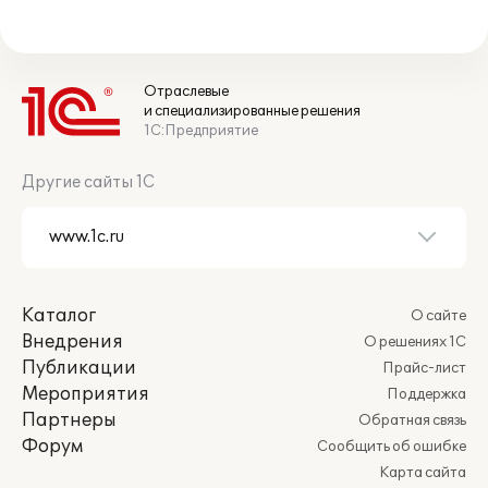
Отраслевые
и специализированные решения
1С:Предприятие
Другие сайты 1С
Каталог
О сайте
Внедрения
О решениях 1С
Публикации
Прайс-лист
Мероприятия
Поддержка
Партнеры
Обратная связь
Форум
Сообщить об ошибке
Карта сайта