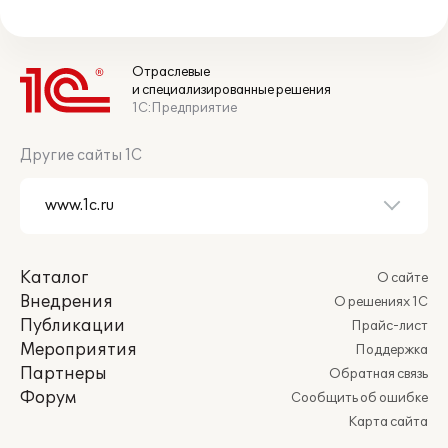
Отраслевые
и специализированные решения
1С:Предприятие
Другие сайты 1С
Каталог
О сайте
Внедрения
О решениях 1С
Публикации
Прайс-лист
Мероприятия
Поддержка
Партнеры
Обратная связь
Форум
Сообщить об ошибке
Карта сайта