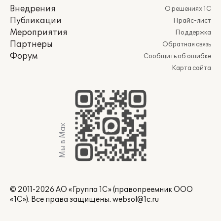
Внедрения
О решениях 1С
Публикации
Прайс-лист
Мероприятия
Поддержка
Партнеры
Обратная связь
Форум
Сообщить об ошибке
Карта сайта
Мы в Max
© 2011-2026 АО «Группа 1С» (правопреемник ООО
«1С»). Все права защищены.
websol@1c.ru