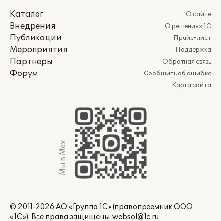
Каталог
О сайте
Внедрения
О решениях 1С
Публикации
Прайс-лист
Мероприятия
Поддержка
Партнеры
Обратная связь
Форум
Сообщить об ошибке
Карта сайта
Мы в Max
© 2011-2026 АО «Группа 1С» (правопреемник ООО
«1С»). Все права защищены.
websol@1c.ru