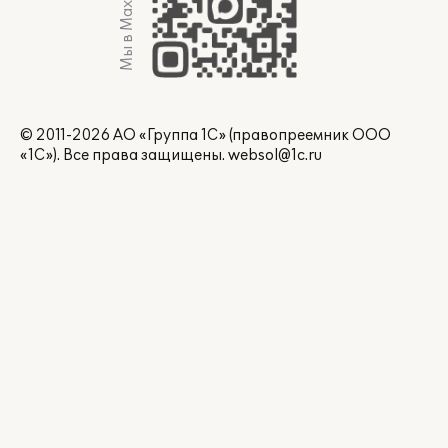
Мы в Max
© 2011-2026 АО «Группа 1С» (правопреемник ООО
«1С»). Все права защищены.
websol@1c.ru