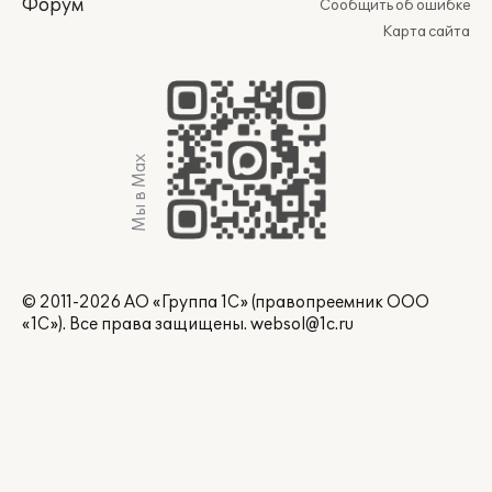
Форум
Сообщить об ошибке
Карта сайта
Мы в Max
© 2011-2026 АО «Группа 1С» (правопреемник ООО
«1С»). Все права защищены.
websol@1c.ru