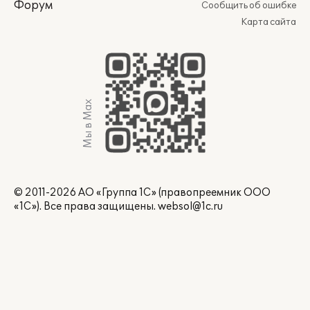
Форум
Сообщить об ошибке
Карта сайта
Мы в Max
© 2011-2026 АО «Группа 1С» (правопреемник ООО
«1С»). Все права защищены.
websol@1c.ru