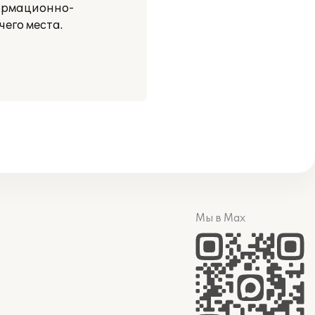
формационно-
его места.
Мы в Max