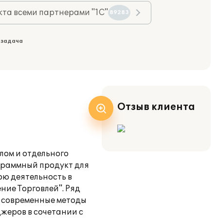
та всеми партнерами "1С"
89283
 задача
Отзыв клиента
лом и отдельного
граммный продукт для
ю деятельность в
ние Торговлей". Ряд
: современные методы
жеров в сочетании с