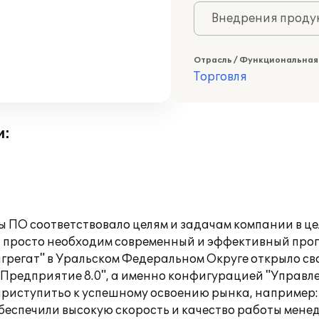
Внедрения продук
Отрасль / Функциональная
Торговля
и:
ы ПО соответствовало целям и задачам компании в це
, просто необходим современный и эффективный про
регат" в Уральском Федеральном Округе открыло сво
:Предприятие 8.0", а именно конфигурацией "Управле
приступитьо к успешному освоению рынка, например
беспечили высокую скорость и качество работы менед