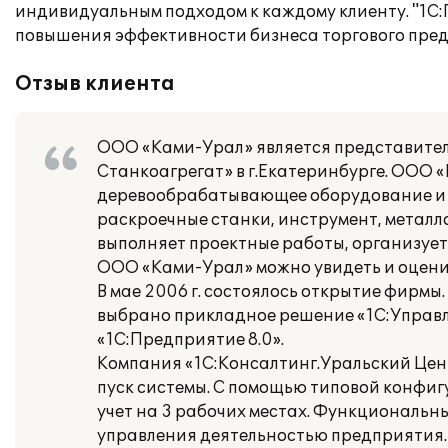
индивидуальным подходом к каждому клиенту. "1С:
повышения эффективности бизнеса торгового пре
Отзыв клиента
ООО «Ками-Урал» является представител
Станкоагрегат» в г.Екатеринбурге. ООО 
деревообрабатывающее оборудование и с
раскроечные станки, инструмент, метал
выполняет проектные работы, организует
ООО «Ками-Урал» можно увидеть и оцени
В мае 2006 г. состоялось открытие фирм
выбрано прикладное решение «1С:Управле
«1С:Предприятие 8.0».
Компания «1С:Консалтинг.Уральский Цен
пуск системы. С помощью типовой конфи
учет на 3 рабочих местах. Функциональн
управления деятельностью предприятия.