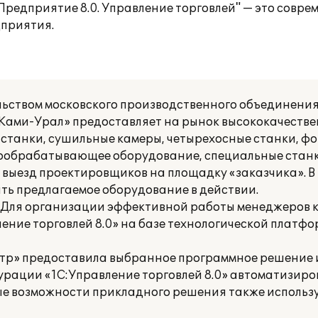
Предприятие 8.0. Управление торговлей" — это совр
дприятия.
ьством московского производственного объединени
«Ками-Урал» предоставляет на рынок высококачеств
танки, сушильные камеры, четырехосные станки, ф
лообрабатывающее оборудование, специальные стан
 выезд проектировщиков на площадку «заказчика». В
ть предлагаемое оборудование в действии.
ы. Для организации эффективной работы менеджеров
ние торговлей 8.0» на базе технологической платф
тр» предоставила выбранное программное решение 
гурации «1С:Управление торговлей 8.0» автоматизир
ые возможности прикладного решения также использ