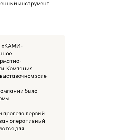
еменный инструмент
я «КАМИ-
енное
орматно-
ки. Компания
 выставочном зале
 компании было
ормы
и провела первый
ован оперативный
уются для