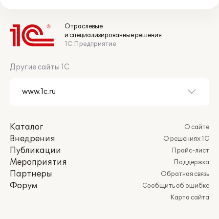
Отраслевые
и специализированные решения
1С:Предприятие
Другие сайты 1С
Каталог
О сайте
Внедрения
О решениях 1С
Публикации
Прайс-лист
Мероприятия
Поддержка
Партнеры
Обратная связь
Форум
Сообщить об ошибке
Карта сайта