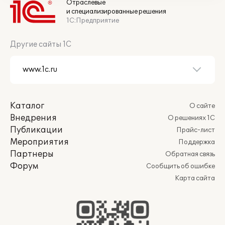
Отраслевые
и специализированные решения
1С:Предприятие
Другие сайты 1С
Каталог
О сайте
Внедрения
О решениях 1С
Публикации
Прайс-лист
Мероприятия
Поддержка
Партнеры
Обратная связь
Форум
Сообщить об ошибке
Карта сайта